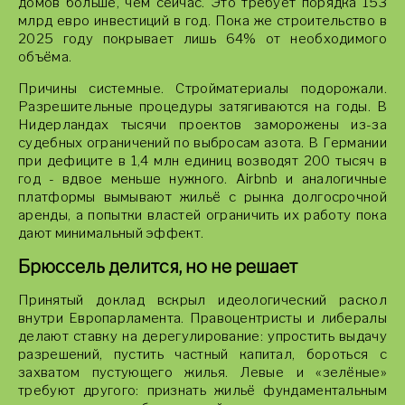
домов больше, чем сейчас. Это требует порядка 153
млрд евро инвестиций в год. Пока же строительство в
2025 году покрывает лишь 64% от необходимого
объёма.
Причины системные. Стройматериалы подорожали.
Разрешительные процедуры затягиваются на годы. В
Нидерландах тысячи проектов заморожены из-за
судебных ограничений по выбросам азота. В Германии
при дефиците в 1,4 млн единиц возводят 200 тысяч в
год - вдвое меньше нужного. Airbnb и аналогичные
платформы вымывают жильё с рынка долгосрочной
аренды, а попытки властей ограничить их работу пока
дают минимальный эффект.
Брюссель делится, но не решает
Принятый доклад вскрыл идеологический раскол
внутри Европарламента. Правоцентристы и либералы
делают ставку на дерегулирование: упростить выдачу
разрешений, пустить частный капитал, бороться с
захватом пустующего жилья. Левые и «зелёные»
требуют другого: признать жильё фундаментальным