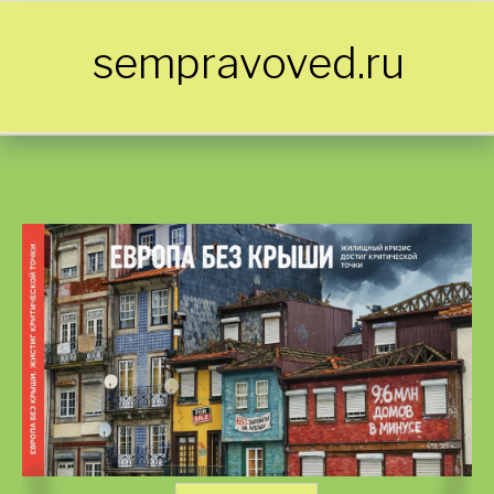
Skip to content
sempravoved.ru